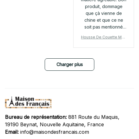
produit, dommage
que çà vienne de
chine et que ce ne
soit pas mentionné
plus clairement.
Housse De Couette Mon
Voisin Totoro 03 Parure
de lit Ensemble De Literi
e
Charger plus
Bureau de représentation:
 881 Route du Maquis, 
19190 Beynat, Nouvelle Aquitaine, France
Email:
info@maisondesfrancais.com