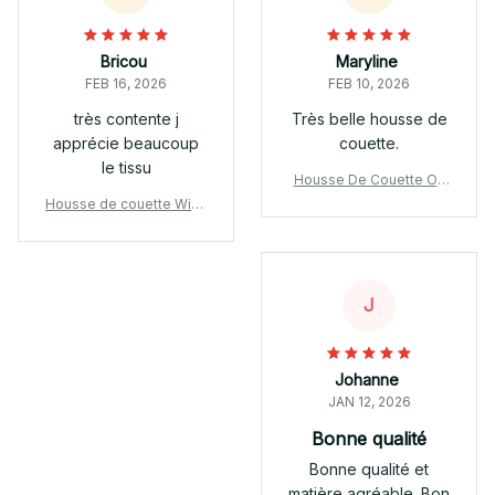
Bricou
Maryline
FEB 16, 2026
FEB 10, 2026
très contente j
Très belle housse de
apprécie beaucoup
couette.
le tissu
Housse De Couette OL
Olympique Lyonnais Fre
Housse de couette Winn
nch Football Teams 08 P
ie l'ourson 10
arure de lit Ensemble De
Literie
J
Johanne
JAN 12, 2026
Bonne qualité
Bonne qualité et
matière agréable. Bon