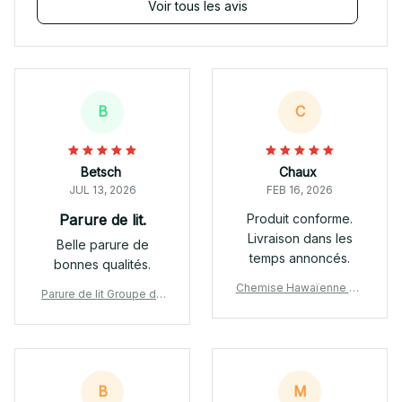
Voir tous les avis
B
C
Betsch
Chaux
JUL 13, 2026
FEB 16, 2026
Parure de lit.
Produit conforme.
Livraison dans les
Belle parure de
temps annoncés.
bonnes qualités.
Chemise Hawaïenne De
Parure de lit Groupe de
utz-Fahr
musique Pink Floyd, Sno
opy et Pink Floyd Houss
e De Couette Ensemble
De Literie
B
M