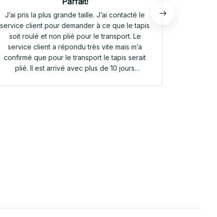
Parfait!
J’ai pris la plus grande taille. J’ai contacté le
Envoi rap
service client pour demander à ce que le tapis
tapis rep
soit roulé et non plié pour le transport. Le
service client a répondu très vite mais m’a
confirmé que pour le transport le tapis serait
plié. Il est arrivé avec plus de 10 jours
d’avance. Il était plié dans une valisette en
toile. Il a repris sa forme en quelques heures!
Et le motif est parfait. Même le dessous
antidérapant du tapis est très joli! Je suis
extrêmement satisfaite de mon achat!!! Merci
beaucoup