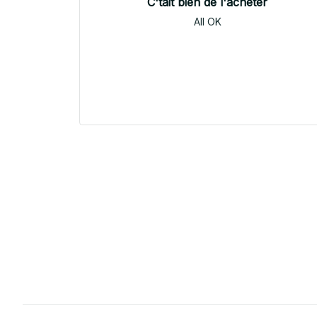
C'tait bien de l'acheter
All OK