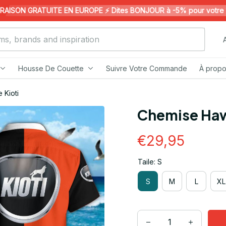
ISON GRATUITE EN EUROPE ⚡️ Dites BONJOUR à -5% pour votre 1ère
Housse De Couette
Suivre Votre Commande
À propo
 Kioti
Chemise Haw
€29,95
Taile: S
S
M
L
XL