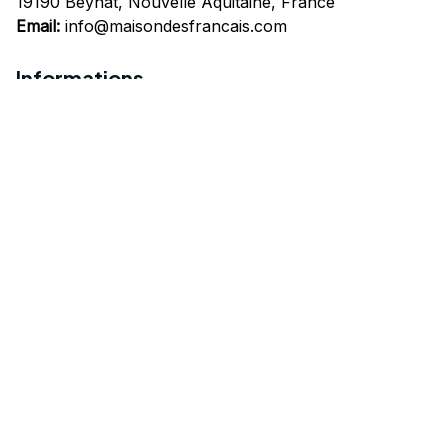
19190 Beynat, Nouvelle Aquitaine, France
Email:
info@maisondesfrancais.com
Informations
À propos de nous
Suivre Votre Commande
Questions fréquemment posées
Nous contacter
Mentions Légales
Politique de confidentialité
Conditions Générales d'Utilisation
Expédition et livraison