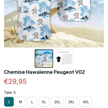
Chemise Hawaïenne Peugeot V02
€29,95
Taile: S
S
M
L
XL
2XL
3XL
4XL