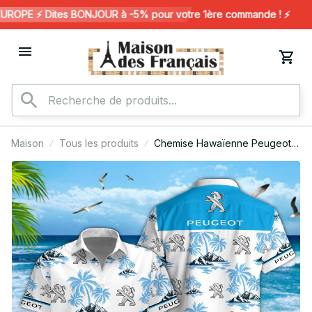
OPE ⚡️ Dites BONJOUR à -5% pour votre 1ère commande ! ⚡️
Maison
Tous les produits
Chemise Hawaïenne Peugeot
V02