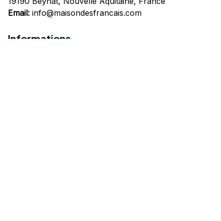
19190 Beynat, Nouvelle Aquitaine, France
Email:
info@maisondesfrancais.com
Informations
À propos de nous
Suivre Votre Commande
Questions fréquemment posées
Nous contacter
Mentions Légales
Politique de confidentialité
Conditions Générales d'Utilisation
Expédition et livraison