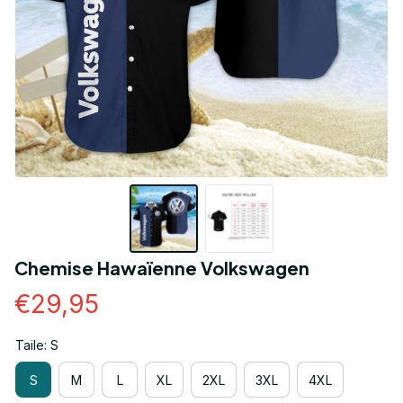
Chemise Hawaïenne Volkswagen
€29,95
Taile: S
S
M
L
XL
2XL
3XL
4XL