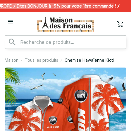
PE ⚡️ Dites BONJOUR à -5% pour votre 1ère commande ! ⚡️
Maison
Tous les produits
Chemise Hawaïenne Kioti