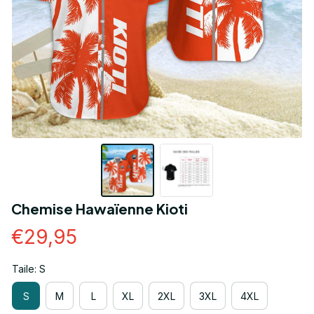
Chemise Hawaïenne Kioti
€29,95
Taile: S
S
M
L
XL
2XL
3XL
4XL