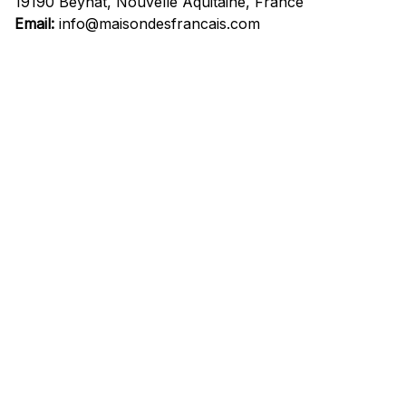
19190 Beynat, Nouvelle Aquitaine, France
Email:
info@maisondesfrancais.com
Informations
À propos de nous
Suivre Votre Commande
Questions fréquemment posées
Nous contacter
Mentions Légales
Politique de confidentialité
Conditions Générales d'Utilisation
Expédition et livraison