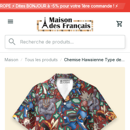
PE ⚡️ Dites BONJOUR à -5% pour votre 1ère commande ! ⚡️
Maison
Tous les produits
Chemise Hawaïenne Type de
combat Pokémon