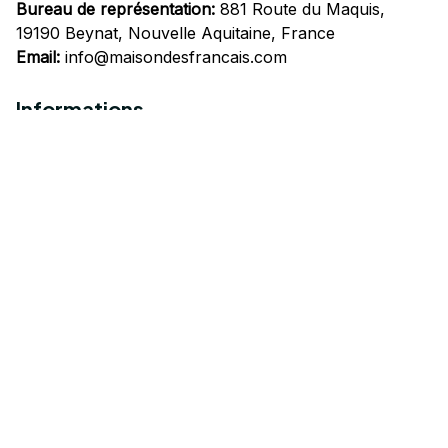
Bureau de représentation:
 881 Route du Maquis, 
19190 Beynat, Nouvelle Aquitaine, France
Email:
info@maisondesfrancais.com
Informations
À propos de nous
Suivre Votre Commande
Questions fréquemment posées
Nous contacter
Mentions Légales
Politique de confidentialité
Conditions Générales d'Utilisation
Expédition et livraison