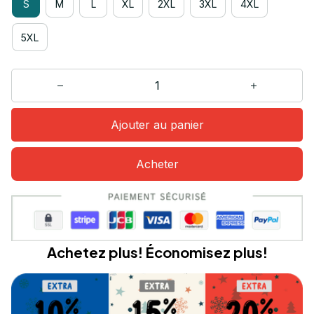
S
M
L
XL
2XL
3XL
4XL
5XL
Ajouter au panier
Acheter
Achetez plus! Économisez plus!