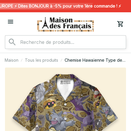
OPE ⚡️ Dites BONJOUR à -5% pour votre 1ère commande ! ⚡️
Maison
Tous les produits
Chemise Hawaïenne Type de
roche Pokémon