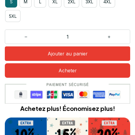
S
M
L
XL
2XL
3XL
4XL
5XL
Ajouter au panier
Acheter
Achetez plus! Économisez plus!