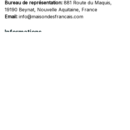
Bureau de représentation:
 881 Route du Maquis, 
19190 Beynat, Nouvelle Aquitaine, France
Email:
info@maisondesfrancais.com
Informations
À propos de nous
Suivre Votre Commande
Questions fréquemment posées
Nous contacter
Mentions Légales
Politique de confidentialité
Conditions Générales d'Utilisation
Expédition et livraison