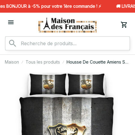
s BONJOUR à -5% pour votre 1ère commande ! ⚡️
🚚 LIVRAIS
Maison
Tous les produits
Housse De Couette Amiens SC
Football Team 18 Parure de lit
Ensemble De Literie