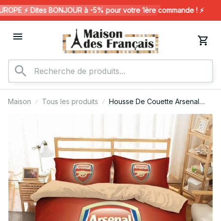
OPE ⚡️ Dites BONJOUR à -5% pour votre 1ère commande ! ⚡️
Maison
Tous les produits
Housse De Couette Arsenal
Football Club 04 Parure de lit
Ensemble De Literie