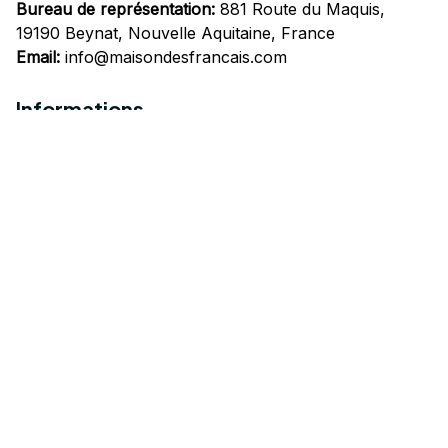
Bureau de représentation:
 881 Route du Maquis, 
19190 Beynat, Nouvelle Aquitaine, France
Email:
info@maisondesfrancais.com
Informations
À propos de nous
Suivre Votre Commande
Questions fréquemment posées
Nous contacter
Mentions Légales
Politique de confidentialité
Conditions Générales d'Utilisation
Expédition et livraison