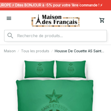
OPE ⚡️ Dites BONJOUR à -5% pour votre 1ère commande ! ⚡️
Maison
Tous les produits
Housse De Couette AS Saint
Etienne French Football Teams
21 Parure de lit Ensemble De
Literie