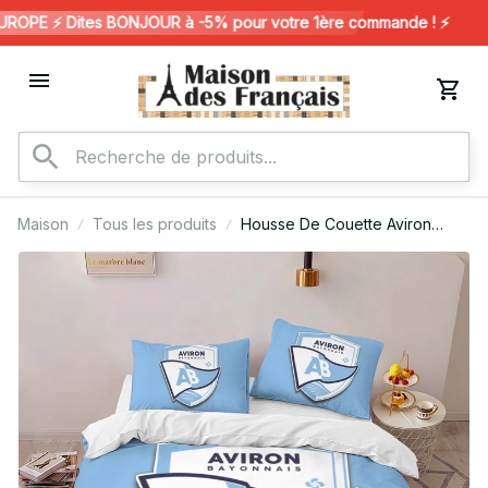
OPE ⚡️ Dites BONJOUR à -5% pour votre 1ère commande ! ⚡️
Maison
Tous les produits
Housse De Couette Aviron
Bayonnais Rugby Club 12
Parure de lit Ensemble De
Literie