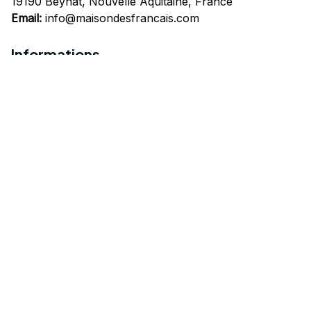
19190 Beynat, Nouvelle Aquitaine, France
Email:
info@maisondesfrancais.com
Informations
À propos de nous
Suivre Votre Commande
Questions fréquemment posées
Nous contacter
Mentions Légales
Politique de confidentialité
Conditions Générales d'Utilisation
Expédition et livraison