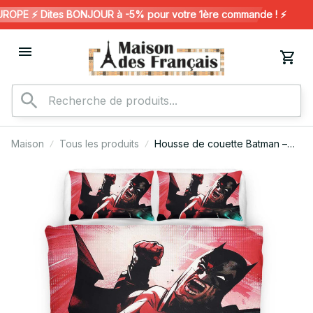
PE ⚡️ Dites BONJOUR à -5% pour votre 1ère commande ! ⚡️
Maison
Tous les produits
Housse de couette Batman –
DC 41