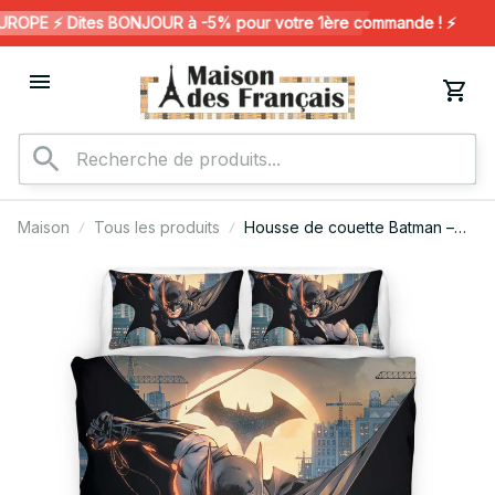
OPE ⚡️ Dites BONJOUR à -5% pour votre 1ère commande ! ⚡️
Maison
Tous les produits
Housse de couette Batman –
DC 42