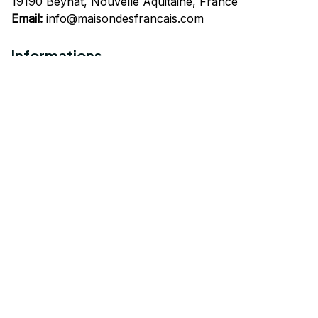
19190 Beynat, Nouvelle Aquitaine, France
Email:
info@maisondesfrancais.com
Informations
À propos de nous
Suivre Votre Commande
Questions fréquemment posées
Nous contacter
Mentions Légales
Politique de confidentialité
Conditions Générales d'Utilisation
Expédition et livraison