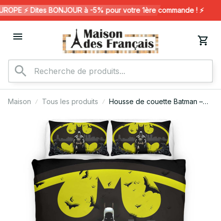
OPE ⚡️ Dites BONJOUR à -5% pour votre 1ère commande ! ⚡️
Maison
Tous les produits
Housse de couette Batman –
Héros DC