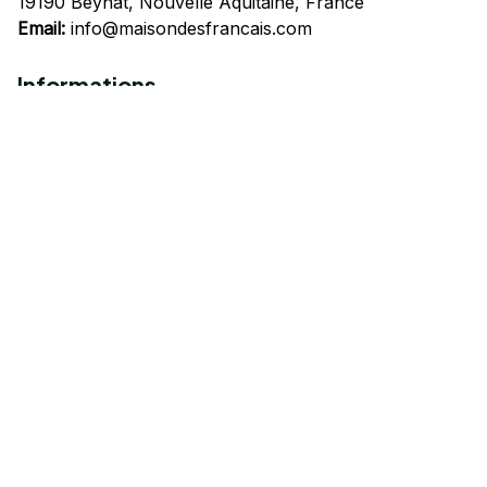
19190 Beynat, Nouvelle Aquitaine, France
Email:
info@maisondesfrancais.com
Informations
À propos de nous
Suivre Votre Commande
Questions fréquemment posées
Nous contacter
Mentions Légales
Politique de confidentialité
Conditions Générales d'Utilisation
Expédition et livraison