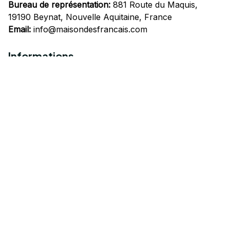
Bureau de représentation:
 881 Route du Maquis, 
19190 Beynat, Nouvelle Aquitaine, France
Email:
info@maisondesfrancais.com
Informations
À propos de nous
Suivre Votre Commande
Questions fréquemment posées
Nous contacter
Mentions Légales
Politique de confidentialité
Conditions Générales d'Utilisation
Expédition et livraison