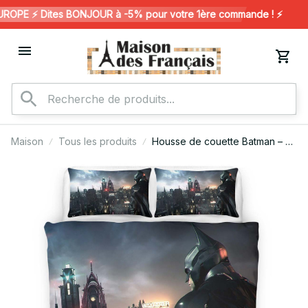
PE ⚡️ Dites BONJOUR à -5% pour votre 1ère commande ! ⚡️
Maison
Tous les produits
Housse de couette Batman – Le
Chevalier Noir 1