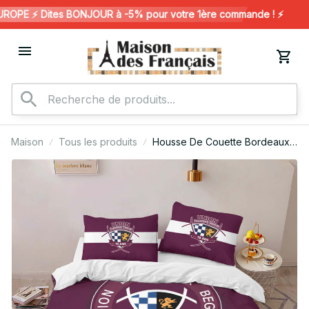
PE ⚡️ Dites BONJOUR à -5% pour votre 1ère commande ! ⚡️
Maison
Tous les produits
Housse De Couette Bordeaux
Begles Rugby Club 04 Parure
de lit Ensemble De Literie