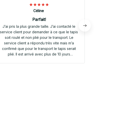
Céline
Parfait!
J’ai pris la plus grande taille. J’ai contacté le
Envoi rap
service client pour demander à ce que le tapis
tapis rep
soit roulé et non plié pour le transport. Le
service client a répondu très vite mais m’a
confirmé que pour le transport le tapis serait
plié. Il est arrivé avec plus de 10 jours
d’avance. Il était plié dans une valisette en
toile. Il a repris sa forme en quelques heures!
Et le motif est parfait. Même le dessous
antidérapant du tapis est très joli! Je suis
extrêmement satisfaite de mon achat!!! Merci
beaucoup