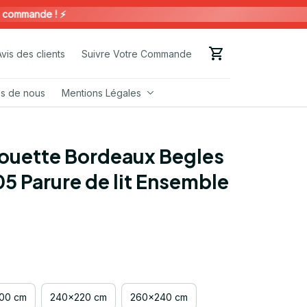
mande ! ⚡️
Avis des clients
Suivre Votre Commande
s de nous
Mentions Légales
ouette Bordeaux Begles 
5 Parure de lit Ensemble 
00 cm
240x220 cm
260x240 cm