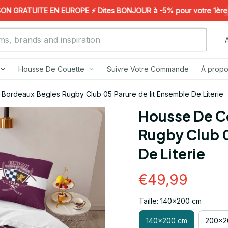
 GRATUITE EN EUROPE ⚡️ Dites BONJOUR à -5% pour votre 1ère com
Housse De Couette
Suivre Votre Commande
À propo
Bordeaux Begles Rugby Club 05 Parure de lit Ensemble De Literie
Housse De C
Rugby Club 0
De Literie
€49,99
Taille: 140x200 cm
140x200 cm
200x2