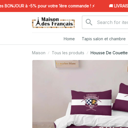
ONJOUR à -5% pour votre 1ère commande ! ⚡️
🚚 LIVRAISON
Home
Tapis salon et chambre
Maison
Tous les produits
Housse De Couette 