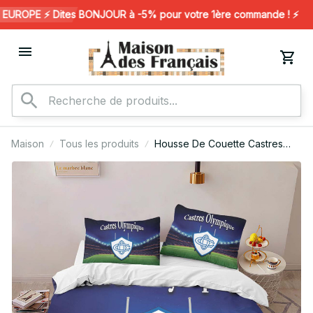
UROPE ⚡️ Dites BONJOUR à -5% pour votre 1ère commande ! ⚡️
Maison
Tous les produits
Housse De Couette Castres
Olympique Rugby Club 14
Parure de lit Ensemble De
Literie