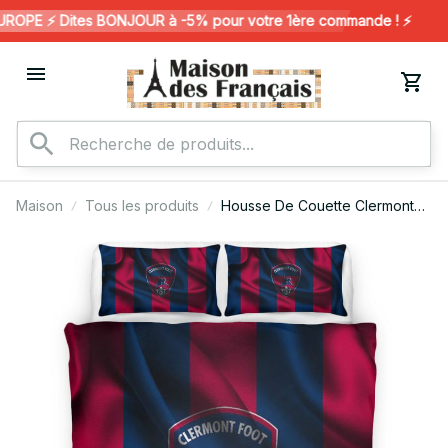
PE ⚡️ Dites BONJOUR à -5% pour votre 1ère commande ! ⚡️
Maison
Tous les produits
Housse De Couette Clermont
Foot French Football Teams 25
Parure de lit Ensemble De
Literie