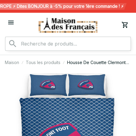
PE ⚡️ Dites BONJOUR à -5% pour votre 1ère commande ! ⚡️
Maison
Tous les produits
Housse De Couette Clermont
Foot French Football Teams 26
Parure de lit Ensemble De
Literie