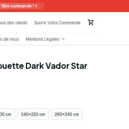
e commande ! ⚡️
Avis des clients
Suivre Votre Commande
s de nous
Mentions Légales
uette Dark Vador Star 
00 cm
240x220 cm
260x240 cm