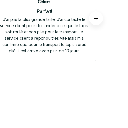
Céline
Parfait!
J’ai pris la plus grande taille. J’ai contacté le
Envoi rap
service client pour demander à ce que le tapis
tapis rep
soit roulé et non plié pour le transport. Le
service client a répondu très vite mais m’a
confirmé que pour le transport le tapis serait
plié. Il est arrivé avec plus de 10 jours
d’avance. Il était plié dans une valisette en
toile. Il a repris sa forme en quelques heures!
Et le motif est parfait. Même le dessous
antidérapant du tapis est très joli! Je suis
extrêmement satisfaite de mon achat!!! Merci
beaucoup