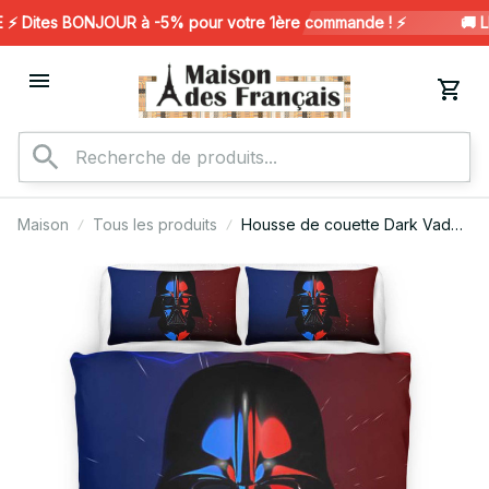
 Dites BONJOUR à -5% pour votre 1ère commande ! ⚡️
🚚 L
Maison
Tous les produits
Housse de couette Dark Vador
Star Wars 4