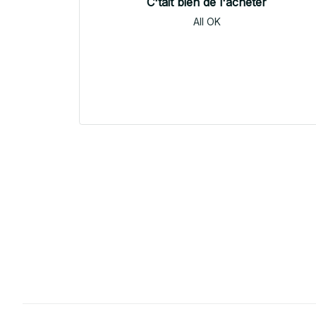
C'tait bien de l'acheter
All OK