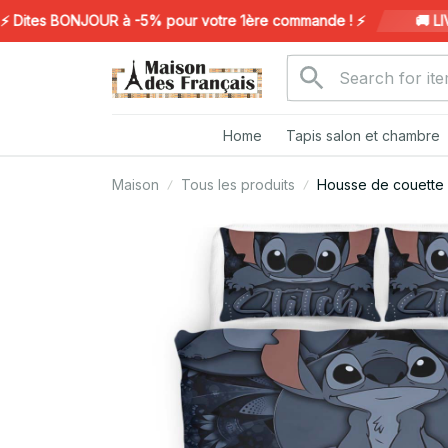
tes BONJOUR à -5% pour votre 1ère commande ! ⚡️
🚚 LIVRA
Home
Tapis salon et chambre
Maison
Tous les produits
Housse de couette 