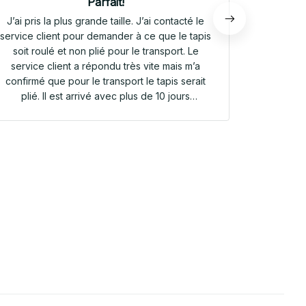
Parfait!
J’ai pris la plus grande taille. J’ai contacté le
Envoi rap
service client pour demander à ce que le tapis
tapis rep
soit roulé et non plié pour le transport. Le
service client a répondu très vite mais m’a
confirmé que pour le transport le tapis serait
plié. Il est arrivé avec plus de 10 jours
d’avance. Il était plié dans une valisette en
toile. Il a repris sa forme en quelques heures!
Et le motif est parfait. Même le dessous
antidérapant du tapis est très joli! Je suis
extrêmement satisfaite de mon achat!!! Merci
beaucoup