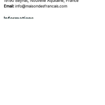
19190 Beynat, Nouvelle Aquitaine, France
Email:
info@maisondesfrancais.com
Informations
À propos de nous
Suivre Votre Commande
Questions fréquemment posées
Nous contacter
Mentions Légales
Politique de confidentialité
Conditions Générales d'Utilisation
Expédition et livraison