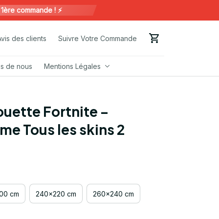
 commande ! ⚡️
Avis des clients
Suivre Votre Commande
s de nous
Mentions Légales
uette Fortnite – 
me Tous les skins 2
00 cm
240x220 cm
260x240 cm