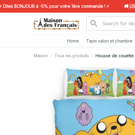
tes BONJOUR à -5% pour votre 1ère commande ! ⚡️
🚚 LIVRA
Home
Tapis salon et chambre
Maison
Tous les produits
Housse de couette F