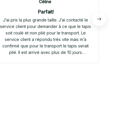
Céline
Parfait!
J’ai pris la plus grande taille. J’ai contacté le
Envoi rap
service client pour demander à ce que le tapis
tapis rep
soit roulé et non plié pour le transport. Le
service client a répondu très vite mais m’a
confirmé que pour le transport le tapis serait
plié. Il est arrivé avec plus de 10 jours
d’avance. Il était plié dans une valisette en
toile. Il a repris sa forme en quelques heures!
Et le motif est parfait. Même le dessous
antidérapant du tapis est très joli! Je suis
extrêmement satisfaite de mon achat!!! Merci
beaucoup