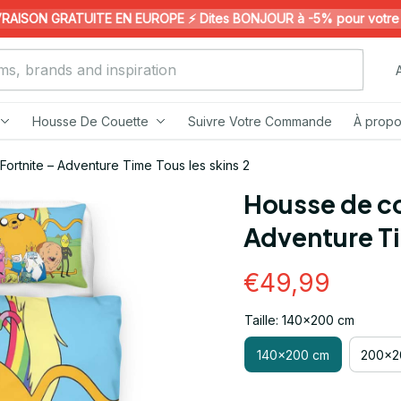
ISON GRATUITE EN EUROPE ⚡️ Dites BONJOUR à -5% pour votre 1ère
Housse De Couette
Suivre Votre Commande
À propo
ortnite – Adventure Time Tous les skins 2
Housse de co
Adventure Ti
€49,99
Taille: 140x200 cm
140x200 cm
200x2