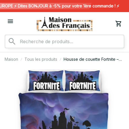
OPE ⚡️ Dites BONJOUR à -5% pour votre 1ère commande ! ⚡️
Maison
Tous les produits
Housse de couette Fortnite –
Ciel et Logo