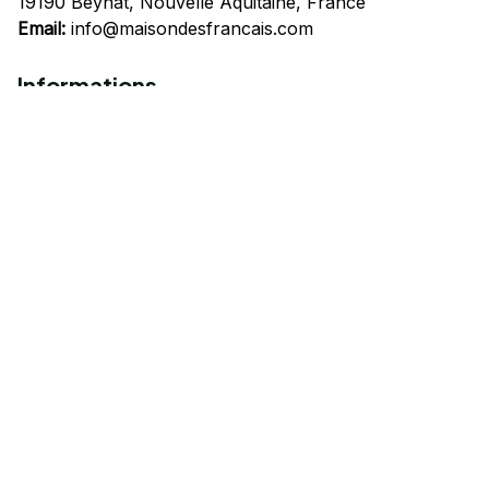
19190 Beynat, Nouvelle Aquitaine, France
Email:
info@maisondesfrancais.com
Informations
À propos de nous
Suivre Votre Commande
Questions fréquemment posées
Nous contacter
Mentions Légales
Politique de confidentialité
Conditions Générales d'Utilisation
Expédition et livraison