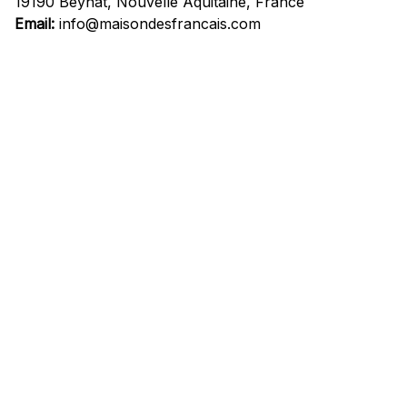
19190 Beynat, Nouvelle Aquitaine, France
Email:
info@maisondesfrancais.com
Informations
À propos de nous
Suivre Votre Commande
Questions fréquemment posées
Nous contacter
Mentions Légales
Politique de confidentialité
Conditions Générales d'Utilisation
Expédition et livraison