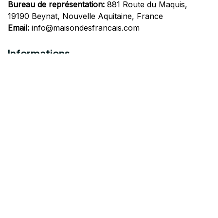
Bureau de représentation:
 881 Route du Maquis, 
19190 Beynat, Nouvelle Aquitaine, France
Email:
info@maisondesfrancais.com
Informations
À propos de nous
Suivre Votre Commande
Questions fréquemment posées
Nous contacter
Mentions Légales
Politique de confidentialité
Conditions Générales d'Utilisation
Expédition et livraison