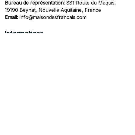
Bureau de représentation:
 881 Route du Maquis, 
19190 Beynat, Nouvelle Aquitaine, France
Email:
info@maisondesfrancais.com
Informations
À propos de nous
Suivre Votre Commande
Questions fréquemment posées
Nous contacter
Mentions Légales
Politique de confidentialité
Conditions Générales d'Utilisation
Expédition et livraison