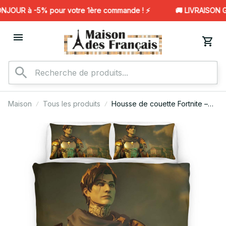
JOUR à -5% pour votre 1ère commande ! ⚡️
🚚 LIVRAISON GR
Maison
Tous les produits
Housse de couette Fortnite –
Midas 02