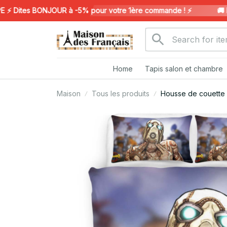
Dites BONJOUR à -5% pour votre 1ère commande ! ⚡️
🚚 LIV
Home
Tapis salon et chambre
Maison
Tous les produits
Housse de couette F