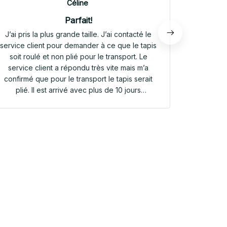
Céline
Parfait!
J’ai pris la plus grande taille. J’ai contacté le
Envoi rap
service client pour demander à ce que le tapis
tapis rep
soit roulé et non plié pour le transport. Le
service client a répondu très vite mais m’a
confirmé que pour le transport le tapis serait
plié. Il est arrivé avec plus de 10 jours
d’avance. Il était plié dans une valisette en
toile. Il a repris sa forme en quelques heures!
Et le motif est parfait. Même le dessous
antidérapant du tapis est très joli! Je suis
extrêmement satisfaite de mon achat!!! Merci
beaucoup