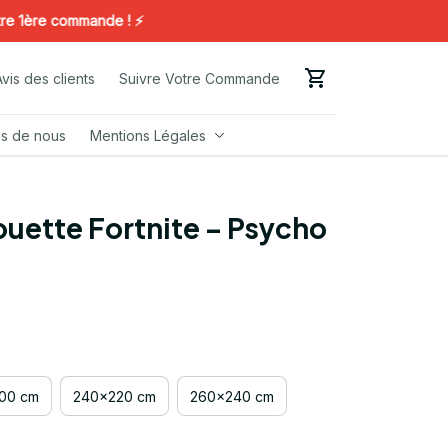
ère commande ! ⚡️
Avis des clients
Suivre Votre Commande
s de nous
Mentions Légales
uette Fortnite – Psycho 
00 cm
240x220 cm
260x240 cm