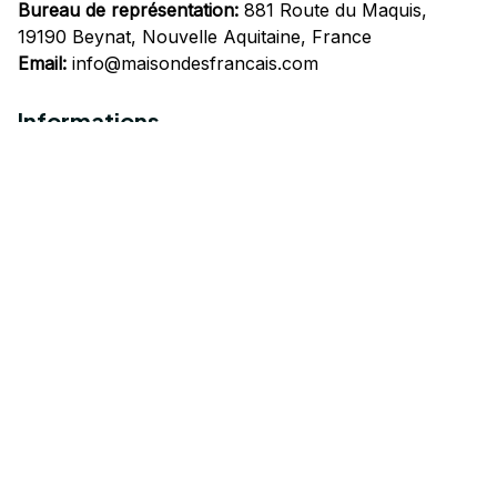
Bureau de représentation:
 881 Route du Maquis, 
19190 Beynat, Nouvelle Aquitaine, France
Email:
info@maisondesfrancais.com
Informations
À propos de nous
Suivre Votre Commande
Questions fréquemment posées
Nous contacter
Mentions Légales
Politique de confidentialité
Conditions Générales d'Utilisation
Expédition et livraison