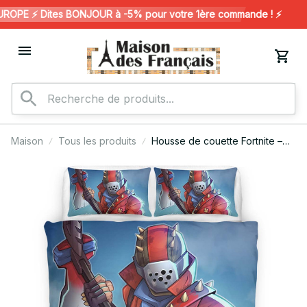
PE ⚡️ Dites BONJOUR à -5% pour votre 1ère commande ! ⚡️
Maison
Tous les produits
Housse de couette Fortnite –
Rust Lord Saison 3