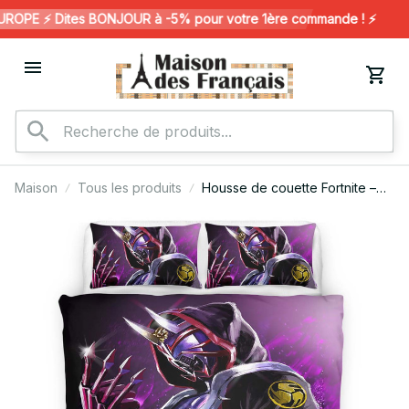
PE ⚡️ Dites BONJOUR à -5% pour votre 1ère commande ! ⚡️
Maison
Tous les produits
Housse de couette Fortnite –
Samouraï FN03