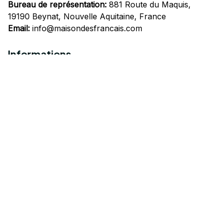
Bureau de représentation:
 881 Route du Maquis, 
19190 Beynat, Nouvelle Aquitaine, France
Email:
info@maisondesfrancais.com
Informations
À propos de nous
Suivre Votre Commande
Questions fréquemment posées
Nous contacter
Mentions Légales
Politique de confidentialité
Conditions Générales d'Utilisation
Expédition et livraison