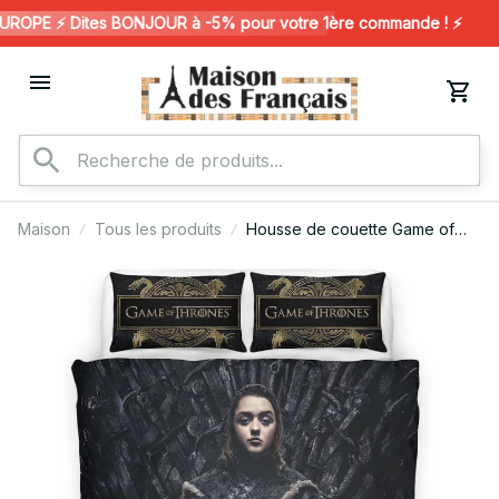
OPE ⚡️ Dites BONJOUR à -5% pour votre 1ère commande ! ⚡️
Maison
Tous les produits
Housse de couette Game of
Thrones (GOT) – Arya Stark
Maison Stark