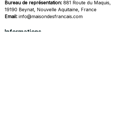
Bureau de représentation:
 881 Route du Maquis, 
19190 Beynat, Nouvelle Aquitaine, France
Email:
info@maisondesfrancais.com
Informations
À propos de nous
Suivre Votre Commande
Questions fréquemment posées
Nous contacter
Mentions Légales
Politique de confidentialité
Conditions Générales d'Utilisation
Expédition et livraison