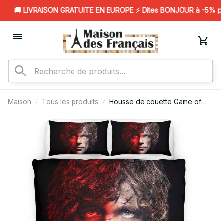
🚚 LIVRAISON GRATUITE EN EUROPE ⚡️ Dites BONJOUR à -5% pour
Maison
Tous les produits
Housse de couette Game of
Thrones GOT – Tyrion Lannister
25