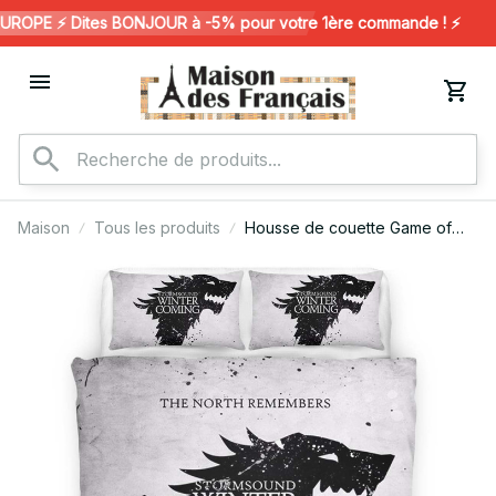
OPE ⚡️ Dites BONJOUR à -5% pour votre 1ère commande ! ⚡️
Maison
Tous les produits
Housse de couette Game of
Thrones GOT – Winter is
Coming 02