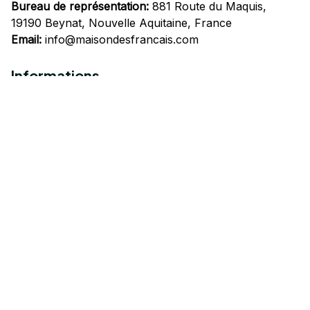
Bureau de représentation:
 881 Route du Maquis, 
19190 Beynat, Nouvelle Aquitaine, France
Email:
info@maisondesfrancais.com
Informations
À propos de nous
Suivre Votre Commande
Questions fréquemment posées
Nous contacter
Mentions Légales
Politique de confidentialité
Conditions Générales d'Utilisation
Expédition et livraison