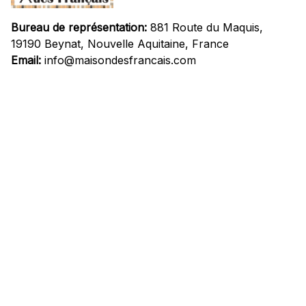
Bureau de représentation:
 881 Route du Maquis, 
19190 Beynat, Nouvelle Aquitaine, France
Email:
info@maisondesfrancais.com
Informations
À propos de nous
Suivre Votre Commande
Questions fréquemment posées
Nous contacter
Mentions Légales
Politique de confidentialité
Conditions Générales d'Utilisation