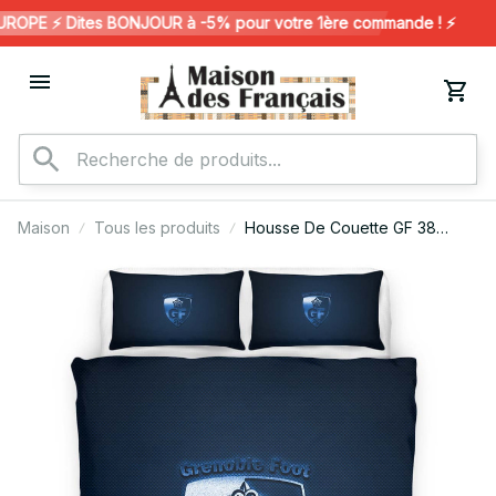
PE ⚡️ Dites BONJOUR à -5% pour votre 1ère commande ! ⚡️
Maison
Tous les produits
Housse De Couette GF 38
Grenoble Foot 38 French
Football Teams 02 Parure de lit
Ensemble De Literie