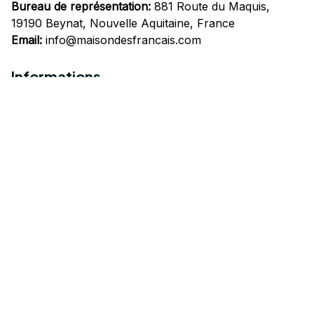
Bureau de représentation:
 881 Route du Maquis, 
19190 Beynat, Nouvelle Aquitaine, France
Email:
info@maisondesfrancais.com
Informations
À propos de nous
Suivre Votre Commande
Questions fréquemment posées
Nous contacter
Mentions Légales
Politique de confidentialité
Conditions Générales d'Utilisation
Expédition et livraison