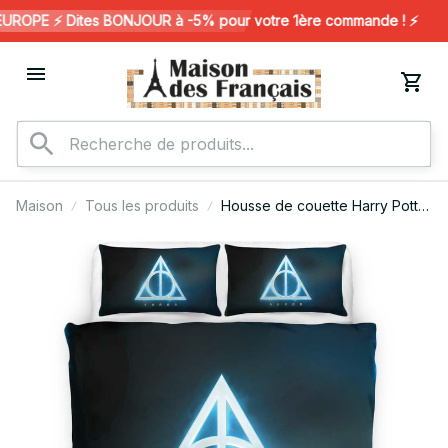
OPE ⚡️ Dites BONJOUR à -5% pour votre 1ère commande ! ⚡️
Maison
Tous les produits
Housse de couette Harry Potter
– Auror Always