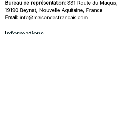
Bureau de représentation:
 881 Route du Maquis, 
19190 Beynat, Nouvelle Aquitaine, France
Email:
info@maisondesfrancais.com
Informations
À propos de nous
Suivre Votre Commande
Questions fréquemment posées
Nous contacter
Mentions Légales
Politique de confidentialité
Conditions Générales d'Utilisation
Expédition et livraison