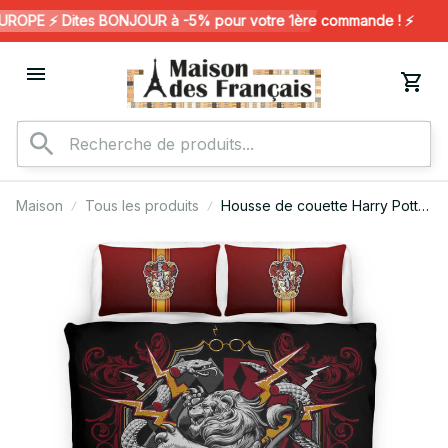
OPE ⚡️ Dites BONJOUR à -5% pour votre 1ère commande ! ⚡️
Maison
Tous les produits
Housse de couette Harry Potter
– Gryffondor 11