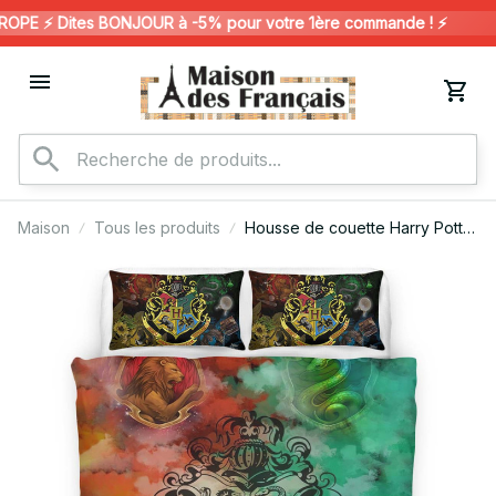
E ⚡️ Dites BONJOUR à -5% pour votre 1ère commande ! ⚡️

Maison
Tous les produits
Housse de couette Harry Potter
– Poudlard 1