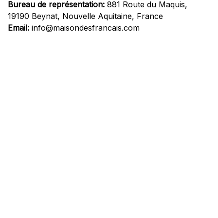
Bureau de représentation:
 881 Route du Maquis, 
19190 Beynat, Nouvelle Aquitaine, France
Email:
info@maisondesfrancais.com
Informations
À propos de nous
Suivre Votre Commande
Questions fréquemment posées
Nous contacter
Mentions Légales
Politique de confidentialité
Conditions Générales d'Utilisation
Expédition et livraison