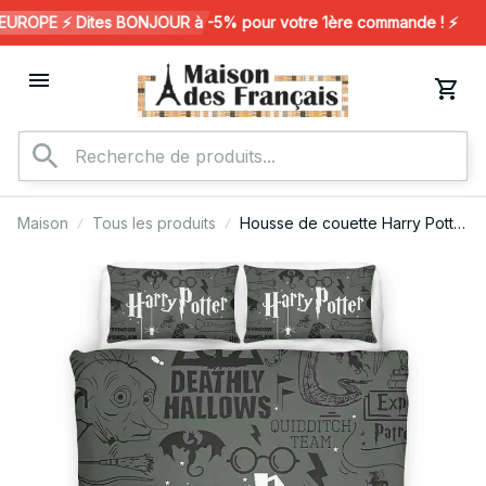
ROPE ⚡️ Dites BONJOUR à -5% pour votre 1ère commande ! ⚡️
Maison
Tous les produits
Housse de couette Harry Potter
– Reliques de la Mort « Always
»