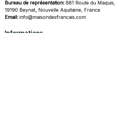
Bureau de représentation:
 881 Route du Maquis, 
19190 Beynat, Nouvelle Aquitaine, France
Email:
info@maisondesfrancais.com
Informations
À propos de nous
Suivre Votre Commande
Questions fréquemment posées
Nous contacter
Mentions Légales
Politique de confidentialité
Conditions Générales d'Utilisation
Expédition et livraison