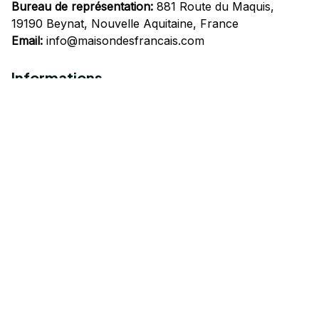
Bureau de représentation:
 881 Route du Maquis, 
19190 Beynat, Nouvelle Aquitaine, France
Email:
info@maisondesfrancais.com
Informations
À propos de nous
Suivre Votre Commande
Questions fréquemment posées
Nous contacter
Mentions Légales
Politique de confidentialité
Conditions Générales d'Utilisation
Expédition et livraison