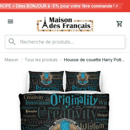
PE ⚡️ Dites BONJOUR à -5% pour votre 1ère commande ! ⚡️
Maison
Tous les produits
Housse de couette Harry Potter
– Serdaigle 5