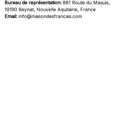
Bureau de représentation:
 881 Route du Maquis, 
19190 Beynat, Nouvelle Aquitaine, France
Email:
info@maisondesfrancais.com
Informations
À propos de nous
Suivre Votre Commande
Questions fréquemment posées
Nous contacter
Mentions Légales
Politique de confidentialité
Conditions Générales d'Utilisation
Expédition et livraison