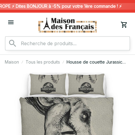
E ⚡️ Dites BONJOUR à -5% pour votre 1ère commande ! ⚡️

Maison
Tous les produits
Housse de couette Jurassic
World – Design 4