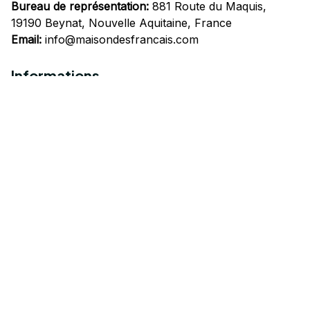
Bureau de représentation:
 881 Route du Maquis, 
19190 Beynat, Nouvelle Aquitaine, France
Email:
info@maisondesfrancais.com
Informations
À propos de nous
Suivre Votre Commande
Questions fréquemment posées
Nous contacter
Mentions Légales
Politique de confidentialité
Conditions Générales d'Utilisation
Expédition et livraison