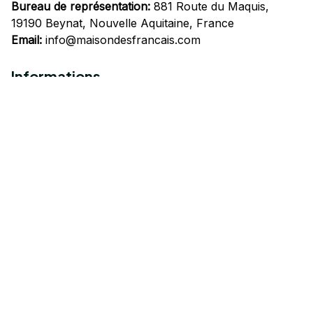
Bureau de représentation:
 881 Route du Maquis, 
19190 Beynat, Nouvelle Aquitaine, France
Email:
info@maisondesfrancais.com
Informations
À propos de nous
Suivre Votre Commande
Questions fréquemment posées
Nous contacter
Mentions Légales
Politique de confidentialité
Conditions Générales d'Utilisation
Expédition et livraison