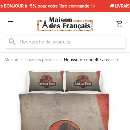
 BONJOUR à -5% pour votre 1ère commande ! ⚡️
🚚 LIVRAISO
Maison
Tous les produits
Housse de couette Jurassic
World – Design 9