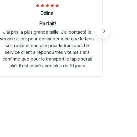
Céline
Parfait!
J’ai pris la plus grande taille. J’ai contacté le
Envoi rap
service client pour demander à ce que le tapis
tapis rep
soit roulé et non plié pour le transport. Le
service client a répondu très vite mais m’a
confirmé que pour le transport le tapis serait
plié. Il est arrivé avec plus de 10 jours
d’avance. Il était plié dans une valisette en
toile. Il a repris sa forme en quelques heures!
Et le motif est parfait. Même le dessous
antidérapant du tapis est très joli! Je suis
extrêmement satisfaite de mon achat!!! Merci
beaucoup