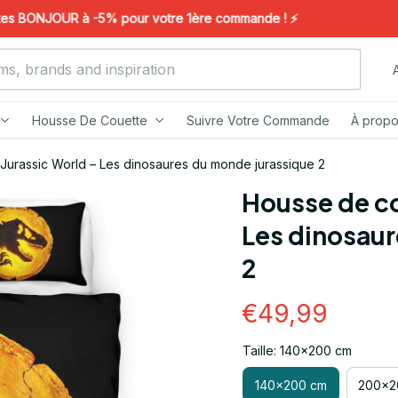
BONJOUR à -5% pour votre 1ère commande ! ⚡️
Housse De Couette
Suivre Votre Commande
À propo
Jurassic World – Les dinosaures du monde jurassique 2
Housse de co
Les dinosaur
2
€49,99
Taille: 140x200 cm
140x200 cm
200x2