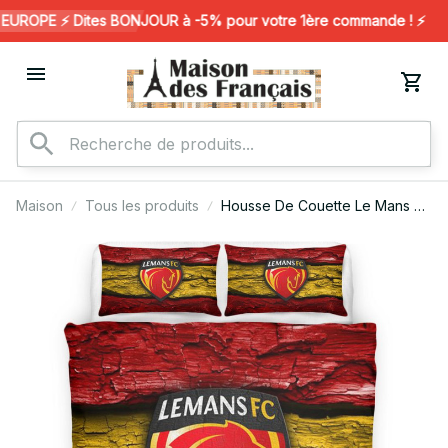
ROPE ⚡️ Dites BONJOUR à -5% pour votre 1ère commande ! ⚡️
Maison
Tous les produits
Housse De Couette Le Mans FC
01 Parure de lit Ensemble De
Literie