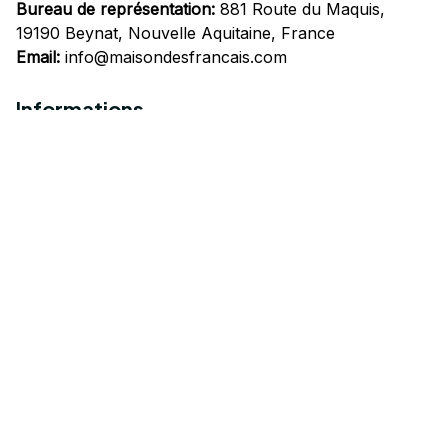
Bureau de représentation:
 881 Route du Maquis, 
19190 Beynat, Nouvelle Aquitaine, France
Email:
info@maisondesfrancais.com
Informations
À propos de nous
Suivre Votre Commande
Questions fréquemment posées
Nous contacter
Mentions Légales
Politique de confidentialité
Conditions Générales d'Utilisation
Expédition et livraison