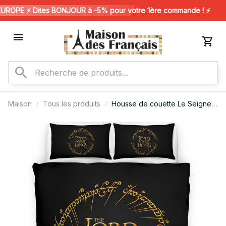
OPE ⚡️ Dites BONJOUR à -5% pour votre 1ère commande ! ⚡️
Maison
Tous les produits
Housse de couette Le Seigneur
des Anneaux 2