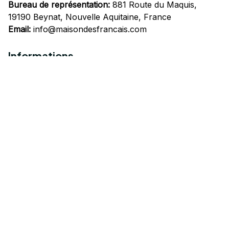
Bureau de représentation:
 881 Route du Maquis, 
19190 Beynat, Nouvelle Aquitaine, France
Email:
info@maisondesfrancais.com
Informations
À propos de nous
Suivre Votre Commande
Questions fréquemment posées
Nous contacter
Mentions Légales
Politique de confidentialité
Conditions Générales d'Utilisation
Expédition et livraison