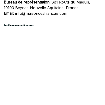
Bureau de représentation:
 881 Route du Maquis, 
19190 Beynat, Nouvelle Aquitaine, France
Email:
info@maisondesfrancais.com
Informations
À propos de nous
Suivre Votre Commande
Questions fréquemment posées
Nous contacter
Mentions Légales
Politique de confidentialité
Conditions Générales d'Utilisation
Expédition et livraison