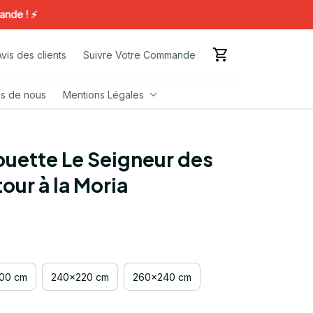
! ⚡️
Avis des clients
Suivre Votre Commande
s de nous
Mentions Légales
uette Le Seigneur des 
our à la Moria
00 cm
240x220 cm
260x240 cm