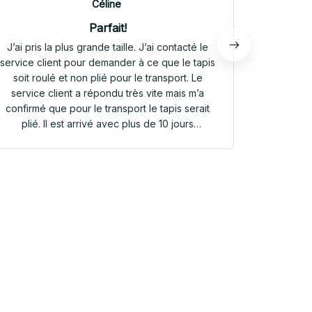
Céline
Parfait!
J’ai pris la plus grande taille. J’ai contacté le
Envoi rap
service client pour demander à ce que le tapis
tapis rep
soit roulé et non plié pour le transport. Le
service client a répondu très vite mais m’a
confirmé que pour le transport le tapis serait
plié. Il est arrivé avec plus de 10 jours
d’avance. Il était plié dans une valisette en
toile. Il a repris sa forme en quelques heures!
Et le motif est parfait. Même le dessous
antidérapant du tapis est très joli! Je suis
extrêmement satisfaite de mon achat!!! Merci
beaucoup